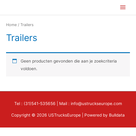
Ga
Hoo
naar
de
Home
/ Trailers
inhoud
Trailers
Geen producten gevonden die aan je zoekcriteria
voldoen.
Tel : (31)541-535656 | Mail : info@ustruckseurope.com
Copyright © 2026 USTrucksEurope | Powered by Bulldata