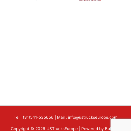
Tel : (31)541-535656 | Mail : info@ustruckseurope.com
Copyright © 2026 USTrucksEurope | Powered by Bulldata