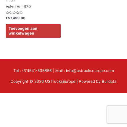
Trucks
Volvo Vnl 670
Waardering
€
57,499.00
0
uit
5
Toevoegen aan
winkelwagen
Tel : (31)541-535656 | Mail : info@ustruckseurope.com
Copyright © 2026 USTrucksEurope | Powered by Bulldata