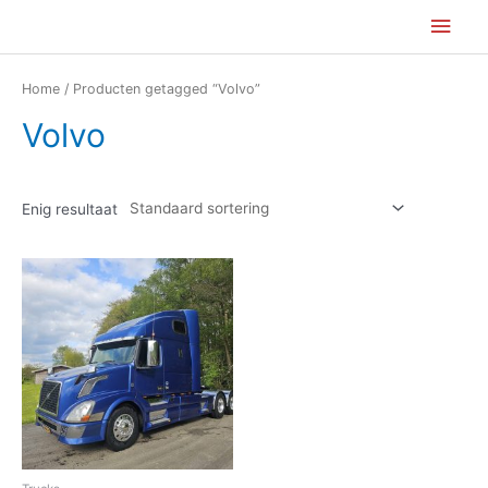
Ga
Hoo
naar
de
Home
/ Producten getagged “Volvo”
inhoud
Volvo
Enig resultaat