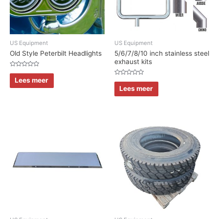
US Equipment
US Equipment
Old Style Peterbilt Headlights
5/6/7/8/10 inch stainless steel
exhaust kits
Waardering
0
Lees meer
Waardering
uit
0
Lees meer
5
uit
5