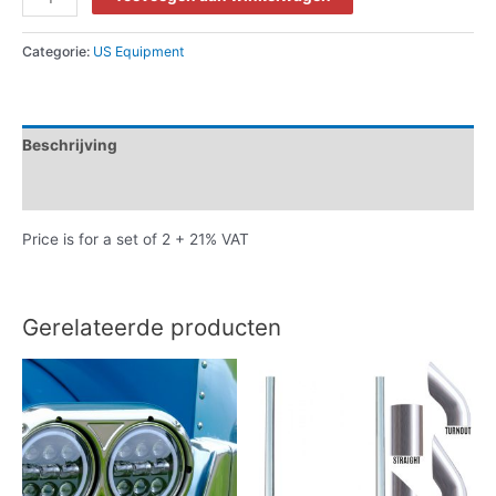
Peterbilt
Battery/toolbox
Categorie:
US Equipment
Covers
aantal
Beschrijving
Beoordelingen (0)
Price is for a set of 2 + 21% VAT
Gerelateerde producten