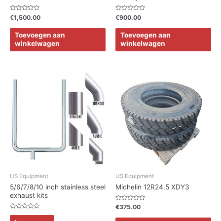
Waardering
Waardering
€
1,500.00
€
900.00
0
0
uit
uit
5
5
Toevoegen aan
Toevoegen aan
winkelwagen
winkelwagen
US Equipment
US Equipment
5/6/7/8/10 inch stainless steel
Michelin 12R24.5 XDY3
exhaust kits
Waardering
€
375.00
0
Waardering
uit
0