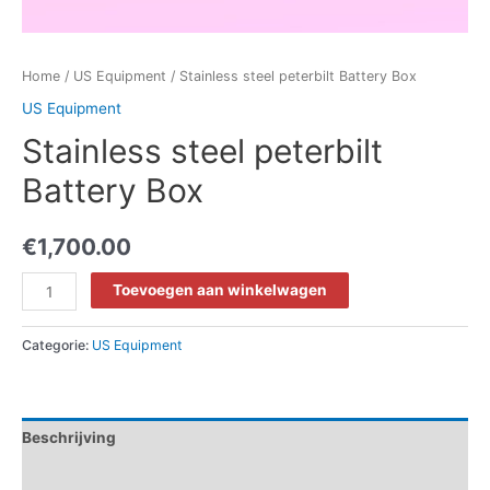
Home
/
US Equipment
/ Stainless steel peterbilt Battery Box
US Equipment
Stainless steel peterbilt
Battery Box
€
1,700.00
Stainless
Toevoegen aan winkelwagen
steel
peterbilt
Categorie:
US Equipment
Battery
Box
aantal
Beschrijving
Beoordelingen (0)